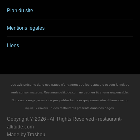
Plan du site
Mentions légales
Liens
Les avis présents dans nos pages n'engagent que leurs auteurs et sont le fruit de
réels consommateurs. Restaurant-altitude.com ne peut en être tenu responsable.
Nous nous engageons à ne pas publier tout avis qui pourrait être diffamatoire ou
injurieux envers un des restaurants présents dans nos pages.
Copyright ©
2026
- All Rights Reserved -
restaurant-
altitude.com
Made by
Trashou