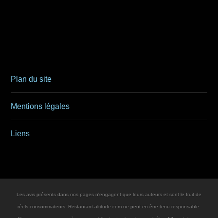
Plan du site
Mentions légales
Liens
Les avis présents dans nos pages n'engagent que leurs auteurs et sont le fruit de
réels consommateurs. Restaurant-altitude.com ne peut en être tenu responsable.