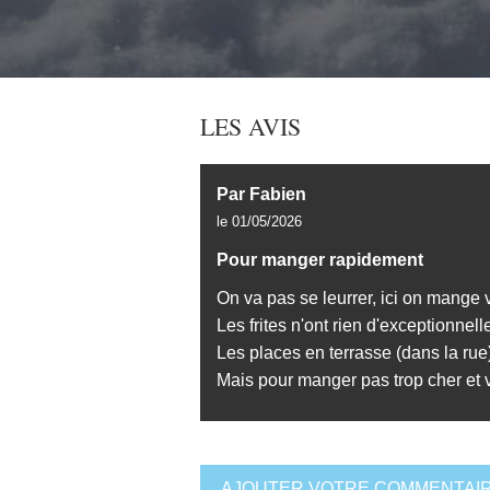
LES AVIS
Par Fabien
le 01/05/2026
Pour manger rapidement
On va pas se leurrer, ici on mange 
Les frites n'ont rien d'exceptionnell
Les places en terrasse (dans la rue)
Mais pour manger pas trop cher et vit
AJOUTER VOTRE COMMENTAIR