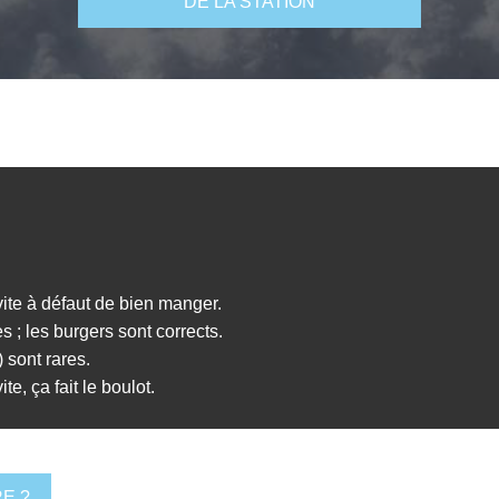
DE LA STATION
vite à défaut de bien manger.
es ; les burgers sont corrects.
 sont rares.
e, ça fait le boulot.
E ?