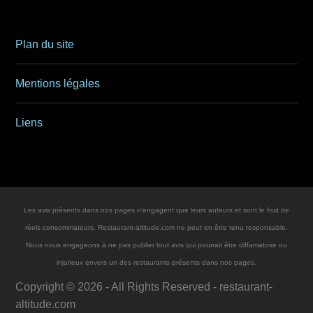
Plan du site
Mentions légales
Liens
Les avis présents dans nos pages n'engagent que leurs auteurs et sont le fruit de
réels consommateurs. Restaurant-altitude.com ne peut en être tenu responsable.
Nous nous engageons à ne pas publier tout avis qui pourrait être diffamatoire ou
injurieux envers un des restaurants présents dans nos pages.
Copyright ©
2026
- All Rights Reserved -
restaurant-
altitude.com