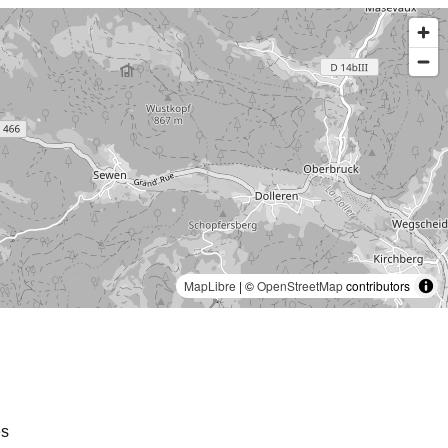
MapLibre
| ©
OpenStreetMap
contributors
es