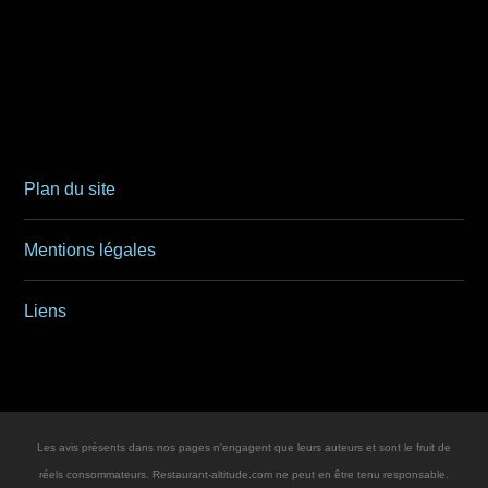
Plan du site
Mentions légales
Liens
Les avis présents dans nos pages n'engagent que leurs auteurs et sont le fruit de
réels consommateurs. Restaurant-altitude.com ne peut en être tenu responsable.