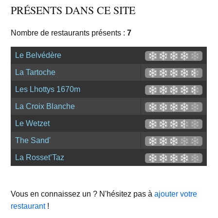
PRÉSENTS DANS CE SITE
Nombre de restaurants présents :
7
Le Belvédère
La Tartoche
Les Lhottys 1670m
La Croix Blanche
Le Wetzet
The Sand'
La Rosset’Taz
Vous en connaissez un ? N'hésitez pas à
ajouter votre
restaurant
!