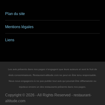
Plan du site
Mentions légales
Liens
Les avis présents dans nos pages n'engagent que leurs auteurs et sont le fruit de
réels consommateurs. Restaurant-altitude.com ne peut en être tenu responsable.
Nous nous engageons à ne pas publier tout avis qui pourrait être diffamatoire ou
injurieux envers un des restaurants présents dans nos pages.
Copyright ©
2026
- All Rights Reserved -
restaurant-
altitude.com