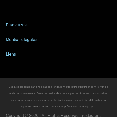
Plan du site
Mentions légales
Liens
Les avis présents dans nos pages n'engagent que leurs auteurs et sont le fruit de
réels consommateurs. Restaurant-altitude.com ne peut en être tenu responsable.
Nous nous engageons à ne pas publier tout avis qui pourrait être diffamatoire ou
injurieux envers un des restaurants présents dans nos pages.
Copyright ©
2026
- All Rights Reserved -
restaurant-