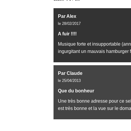
Par Alex
le 28/02/2017
A fuir !!!!
Musique forte et insupportable (ann
ingurgitant un mauvais hamburger fr
Par Claude
le 25/04/2013
Que du bonheur
Une très bonne adresse pour ce self
est très bonne et la vue sur le dom