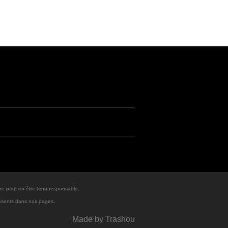
ne peut en être tenu responsable.
résents dans nos pages.
Made by
Trashou