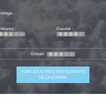
fromage...
mbiance :
Rapidité :
Globale :
VOIR LES AUTRES RESTAURANTS
DE LA STATION