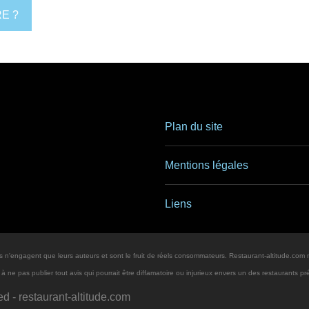
E ?
Plan du site
Mentions légales
Liens
 n'engagent que leurs auteurs et sont le fruit de réels consommateurs. Restaurant-altitude.com 
ne pas publier tout avis qui pourrait être diffamatoire ou injurieux envers un des restaurants p
ed -
restaurant-altitude.com