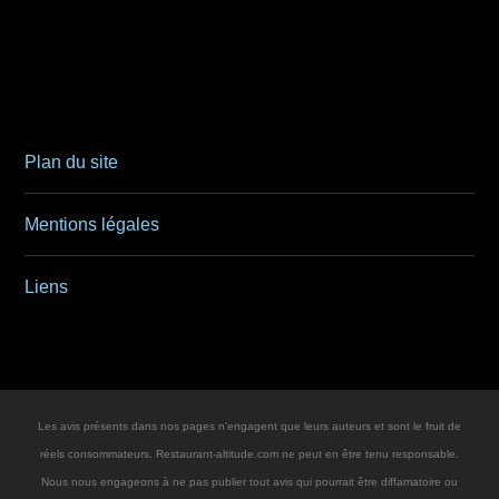
Plan du site
Mentions légales
Liens
Les avis présents dans nos pages n'engagent que leurs auteurs et sont le fruit de
réels consommateurs. Restaurant-altitude.com ne peut en être tenu responsable.
Nous nous engageons à ne pas publier tout avis qui pourrait être diffamatoire ou