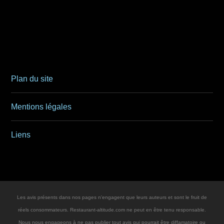
Plan du site
Mentions légales
Liens
Les avis présents dans nos pages n'engagent que leurs auteurs et sont le fruit de
réels consommateurs. Restaurant-altitude.com ne peut en être tenu responsable.
Nous nous engageons à ne pas publier tout avis qui pourrait être diffamatoire ou