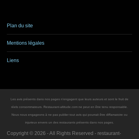
Plan du site
Mentions légales
Liens
Les avis présents dans nos pages n'engagent que leurs auteurs et sont le fruit de
réels consommateurs. Restaurant-altitude.com ne peut en être tenu responsable.
Nous nous engageons à ne pas publier tout avis qui pourrait être diffamatoire ou
injurieux envers un des restaurants présents dans nos pages.
Copyright ©
2026
- All Rights Reserved -
restaurant-