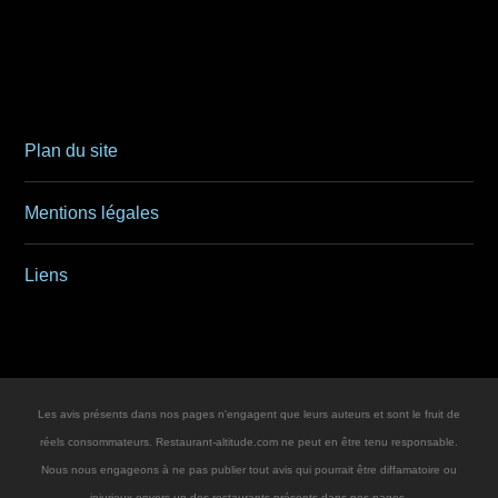
Plan du site
Mentions légales
Liens
Les avis présents dans nos pages n'engagent que leurs auteurs et sont le fruit de
réels consommateurs. Restaurant-altitude.com ne peut en être tenu responsable.
Nous nous engageons à ne pas publier tout avis qui pourrait être diffamatoire ou
injurieux envers un des restaurants présents dans nos pages.