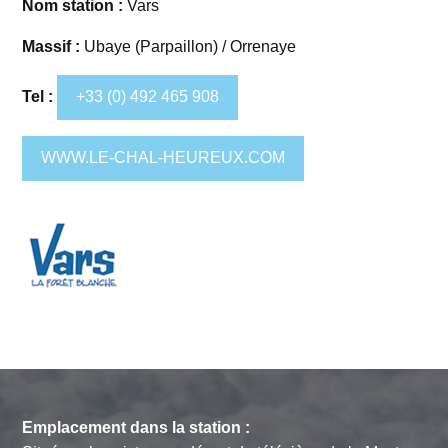
Nom station :
Vars
Massif :
Ubaye (Parpaillon) / Orrenaye
Tel :
+33 (0) 492 465 908
WWW.LE-CHAL-HEUREUX.COM
Emplacement dans la station :