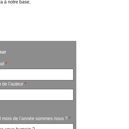
ra à notre base.
eur
ail
*
de l'auteur
*
l mois de l'année sommes nous ?
*